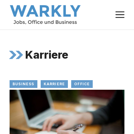
Zum
M
Inhalt
springen
Karriere
BUSINESS
KARRIERE
OFFICE