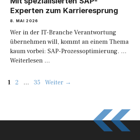
Mit spezialisierten SAP-
Experten zum Karrieresprung
8. MAI 2026
Wer in der IT-Branche Verantwortung
übernehmen will, kommt an einem Thema
kaum vorbei: SAP-Prozessoptimierung. …
Weiterlesen …
Seite
Seite
Seite
1
2
…
35
Weiter
→