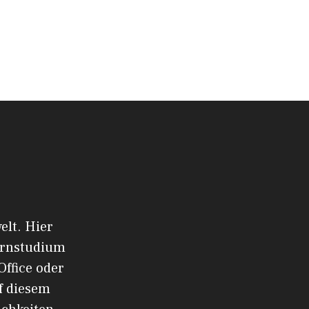
elt. Hier
ernstudium
Office oder
f diesem