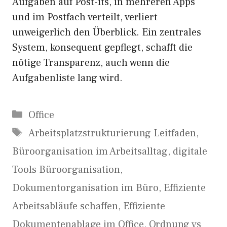
Aufgaben auf Post-its, in mehreren Apps
und im Postfach verteilt, verliert
unweigerlich den Überblick. Ein zentrales
System, konsequent gepflegt, schafft die
nötige Transparenz, auch wenn die
Aufgabenliste lang wird.
Kategorien
Office
Schlagwörter
Arbeitsplatzstrukturierung Leitfaden
,
Büroorganisation im Arbeitsalltag
,
digitale
Tools Büroorganisation
,
Dokumentorganisation im Büro
,
Effiziente
Arbeitsabläufe schaffen
,
Effiziente
Dokumentenablage im Office
,
Ordnung vs