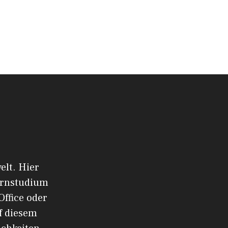
elt. Hier
ernstudium
Office oder
f diesem