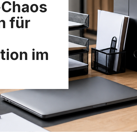
-Chaos
n für
tion im