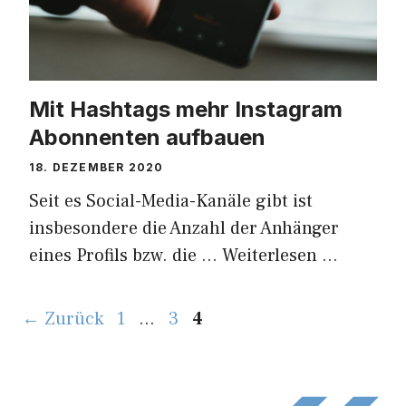
Mit Hashtags mehr Instagram
Abonnenten aufbauen
18. DEZEMBER 2020
Seit es Social-Media-Kanäle gibt ist
insbesondere die Anzahl der Anhänger
eines Profils bzw. die …
Weiterlesen …
Seite
Seite
Seite
←
Zurück
1
…
3
4