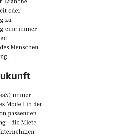
r Branche.
eit oder
g zu
ng eine immer
hen
 des Menschen
ung.
Zukunft
(SaaS) immer
es Modell in der
von passenden
g – die Miete
 Unternehmen