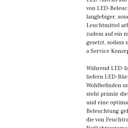
von LED-Beleuch
langlebiger, so
Leuchtmittel ar
zudem auf ein m
gesetzt, sodass
a Service Konzep
Während LED-Ind
liefern LED-Bür
Wohlbefinden und
steht primär die
und eine optima
Beleuchtung geh
die von Feuchtr