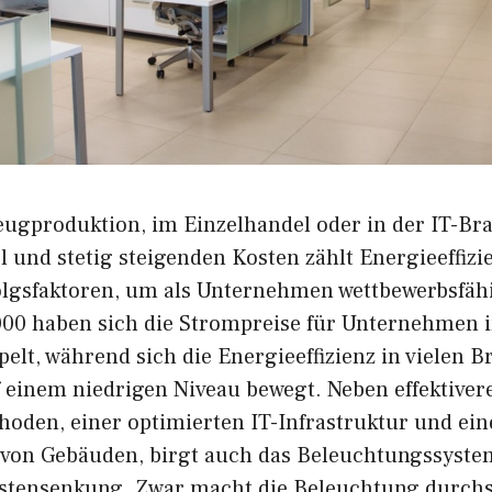
eugproduktion, im Einzelhandel oder in der IT-Bra
 und stetig steigenden Kosten zählt Energieeffizi
olgsfaktoren, um als Unternehmen wettbewerbsfähi
000 haben sich die Strompreise für Unternehmen 
elt, während sich die Energieeffizienz in vielen 
f einem niedrigen Niveau bewegt. Neben effektiver
oden, einer optimierten IT-Infrastruktur und ein
von Gebäuden, birgt auch das Beleuchtungssyste
ostensenkung. Zwar macht die Beleuchtung durchs