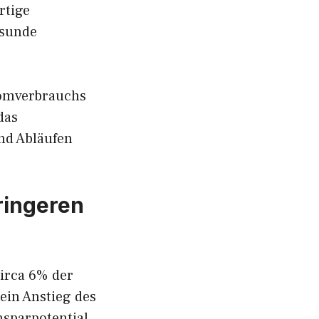
rtige
esunde
romverbrauchs
das
nd Abläufen
ringeren
irca 6% der
ein Anstieg des
nsparpotential