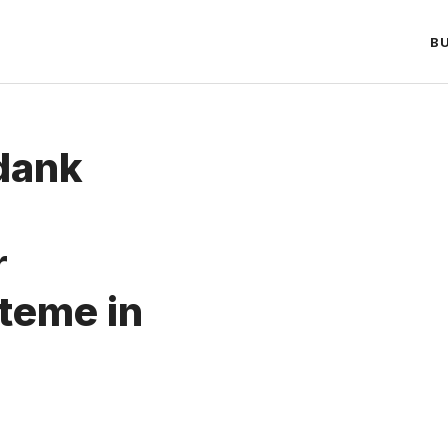
B
 dank
r
teme in