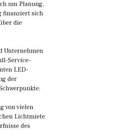
ich um Planung,
finanziert sich
über die
und Unternehmen
ll-Service-
enten LED-
ng der
 Schwerpunkte:
g von vielen
schen Lichtmiete
ürfnisse des