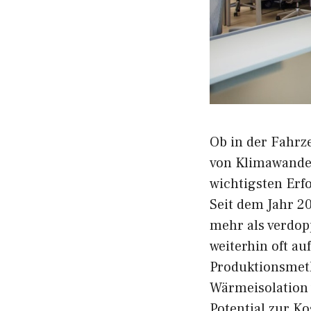
Ob in der Fahrz
von Klimawandel
wichtigsten Erf
Seit dem Jahr 2
mehr als verdopp
weiterhin oft au
Produktionsmeth
Wärmeisolation 
Potential zur K