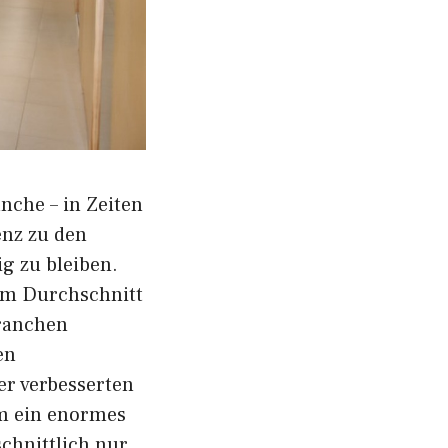
nche – in Zeiten
enz zu den
g zu bleiben.
im Durchschnitt
Branchen
en
er verbesserten
m ein enormes
chnittlich nur