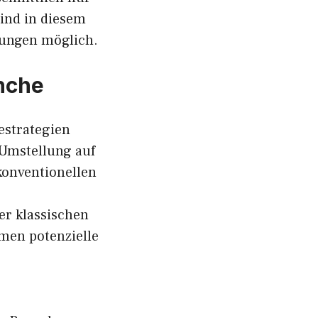
ind in diesem
rungen möglich.
nche
estrategien
 Umstellung auf
konventionellen
r klassischen
men potenzielle