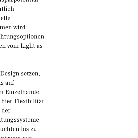
tlich
elle
emen wird
uchtungsoptionen
en vom Light as
Design setzen,
s auf
Im Einzelhandel
ier Flexibilität
 der
htungssysteme,
uchten bis zu