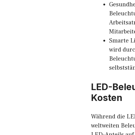
Gesundhei
Beleucht
Arbeitsat
Mitarbeite
Smarte Li
wird durc
Beleucht
selbststä
LED-Beleu
Kosten
Während die LED
weltweiten Bele
LED-Anteils auf