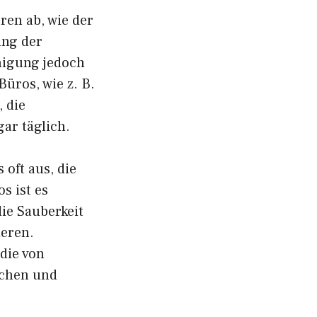
ren ab, wie der
ung der
nigung jedoch
üros, wie z. B.
 die
ar täglich.
 oft aus, die
s ist es
ie Sauberkeit
ieren.
die von
üchen und