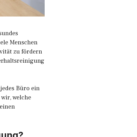
esundes
viele Menschen
vität zu fördern
erhaltsreinigung
 jedes Büro ein
 wir, welche
 einen
gung?