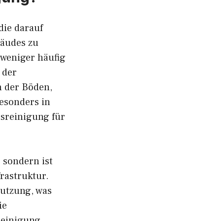
die darauf
bäudes zu
 weniger häufig
 der
n der Böden,
esonders in
tsreinigung für
 sondern ist
rastruktur.
nutzung, was
ie
Reinigung