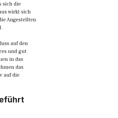
 sich die
us wirkt sich
die Angestellten
d.
luss auf den
res und gut
uen in das
nehmen das
v auf die
geführt