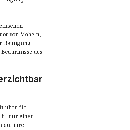
ienischen
uer von Möbeln,
er Reinigung
 Bedürfnisse des
erzichtbar
it über die
cht nur einen
h auf ihre