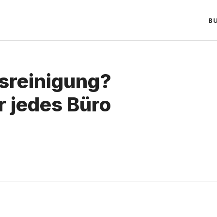
B
tsreinigung?
r jedes Büro