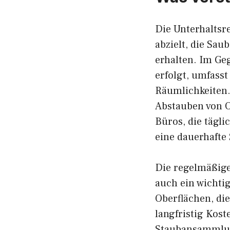
Die Unterhaltsr
abzielt, die Sa
erhalten. Im Ge
erfolgt, umfasst
Räumlichkeiten.
Abstauben von O
Büros, die tägli
eine dauerhafte
Die regelmäßige 
auch ein wichtig
Oberflächen, di
langfristig Kos
Staubansammlun