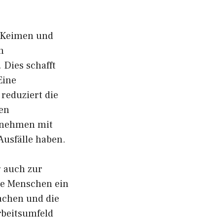
n Keimen und
n
Dies schafft
Eine
reduziert die
ten
rnehmen mit
Ausfälle haben.
 auch zur
ele Menschen ein
achen und die
rbeitsumfeld