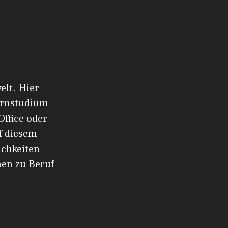
elt. Hier
ernstudium
Office oder
f diesem
ichkeiten
men zu Beruf