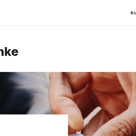
B
nke