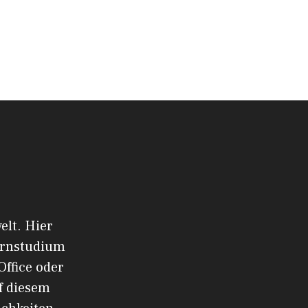
elt. Hier
ernstudium
Office oder
f diesem