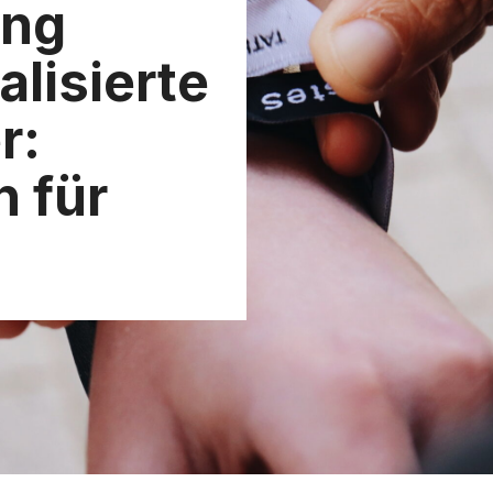
ung
lisierte
r:
n für