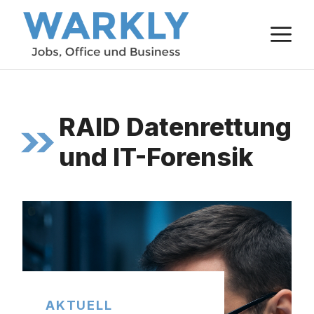
Zum
M
Inhalt
springen
RAID Datenrettung
und IT-Forensik
AKTUELL