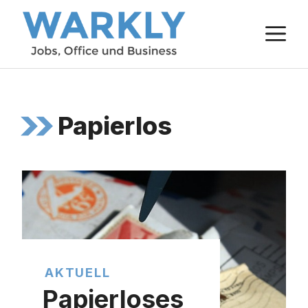
Zum
M
Inhalt
springen
Papierlos
AKTUELL
Papierloses