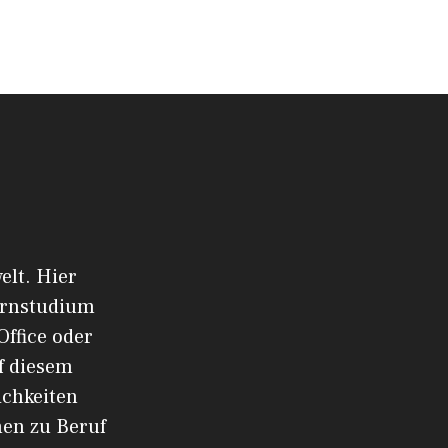
elt. Hier
ernstudium
Office oder
f diesem
ichkeiten
men zu Beruf