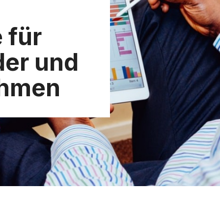
 für
der und
ehmen