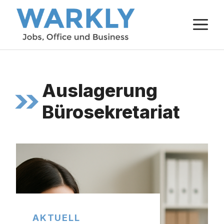
Zum
M
Inhalt
springen
Auslagerung
Bürosekretariat
AKTUELL