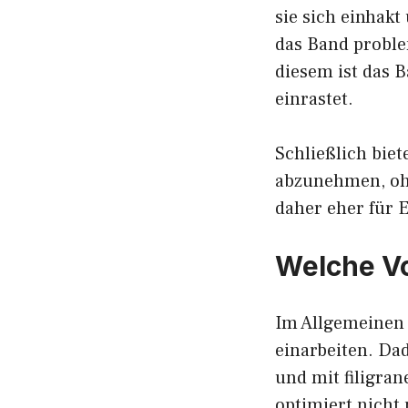
sie sich einhak
das Band proble
diesem ist das 
einrastet.
Schließlich biet
abzunehmen, ohn
daher eher für E
Welche Vo
Im Allgemeinen 
einarbeiten. Da
und mit filigra
optimiert nicht