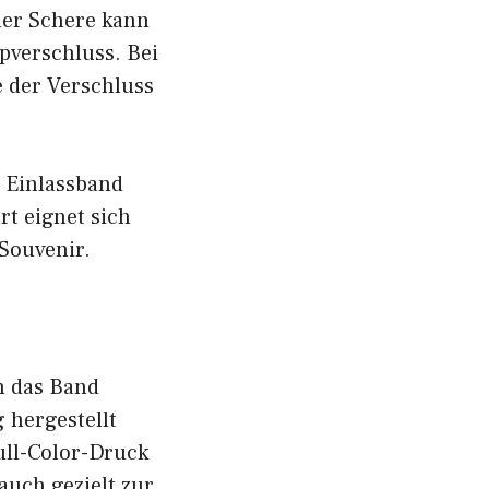
ner Schere kann
pverschluss. Bei
e der Verschluss
s Einlassband
t eignet sich
 Souvenir.
n das Band
 hergestellt
ull-Color-Druck
auch gezielt zur