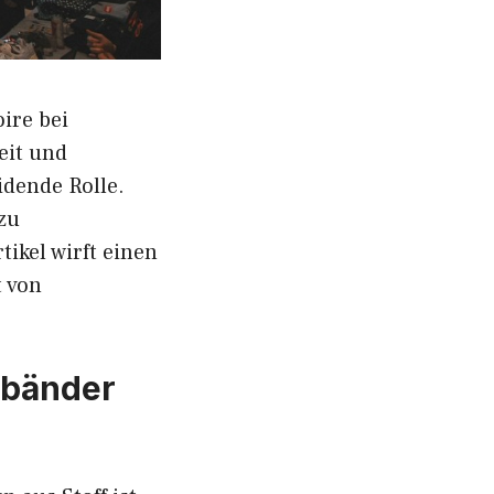
ire bei
eit und
idende Rolle.
zu
tikel wirft einen
t von
sbänder