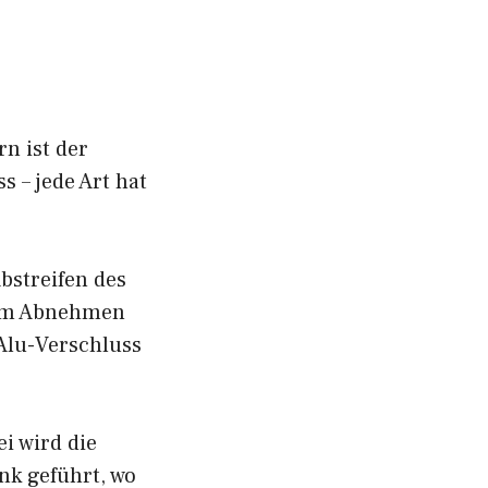
rn ist der
 – jede Art hat
bstreifen des
zum Abnehmen
Alu-Verschluss
i wird die
k geführt, wo