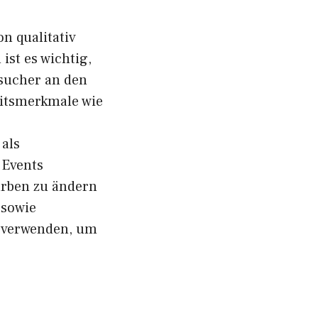
n qualitativ
st es wichtig,
esucher an den
eitsmerkmale wie
 als
 Events
arben zu ändern
 sowie
u verwenden, um