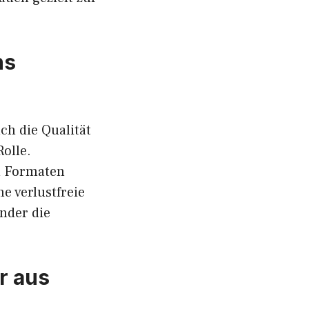
ns
ch die Qualität
olle.
en Formaten
e verlustfreie
änder die
r aus