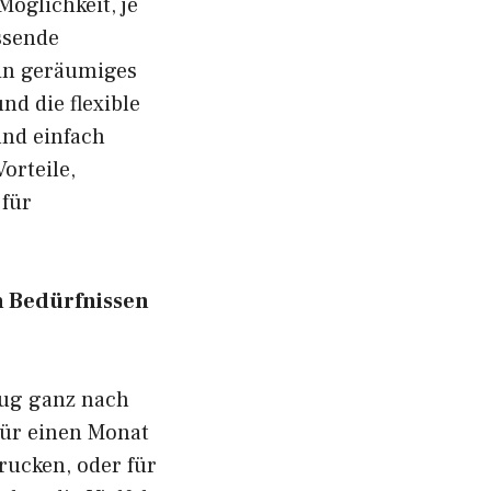
öglichkeit, je
ssende
 ein geräumiges
nd die flexible
und einfach
orteile,
für
en Bedürfnissen
zeug ganz nach
für einen Monat
ucken, oder für