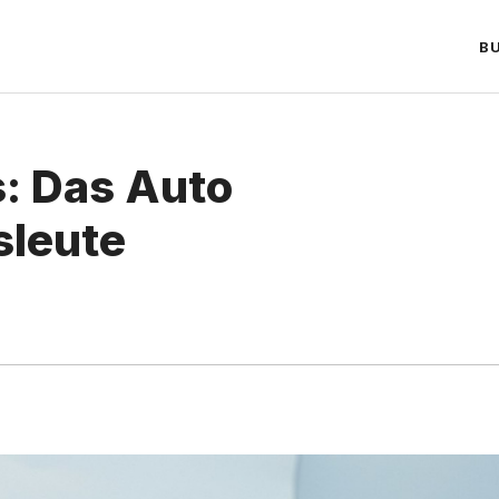
B
: Das Auto
sleute