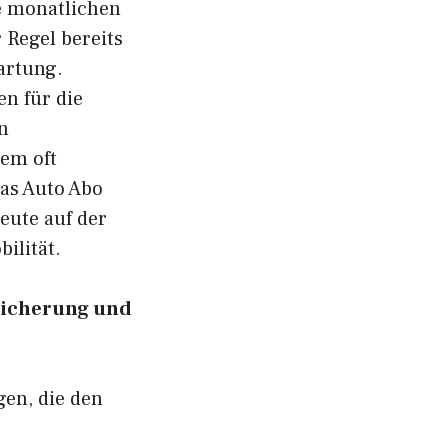
e monatlichen
 Regel bereits
artung.
en für die
in
dem oft
as Auto Abo
eute auf der
ilität.
rsicherung und
gen, die den