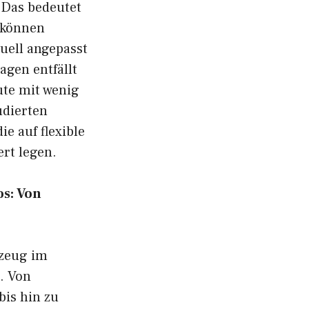
 Das bedeutet
 können
duell angepasst
gen entfällt
ute mit wenig
udierten
ie auf flexible
rt legen.
s: Von
rzeug im
. Von
bis hin zu