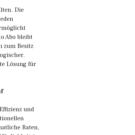
lten. Die
jeden
rmöglicht
o Abo bleibt
h zum Besitz
logischer.
nte Lösung für
uf
Effizienz und
tionellen
natliche Raten,