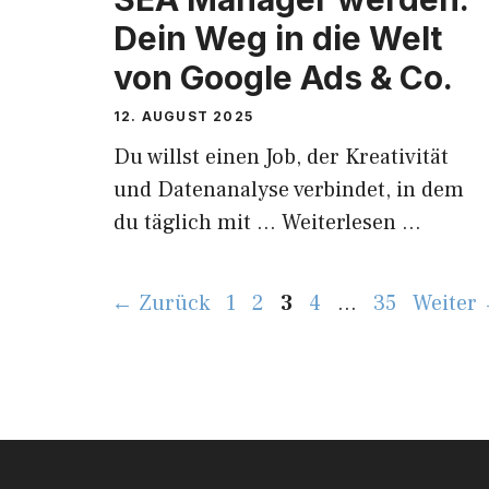
Dein Weg in die Welt
von Google Ads & Co.
12. AUGUST 2025
Du willst einen Job, der Kreativität
und Datenanalyse verbindet, in dem
du täglich mit …
Weiterlesen …
Seite
Seite
Seite
Seite
Seite
←
Zurück
1
2
3
4
…
35
Weiter