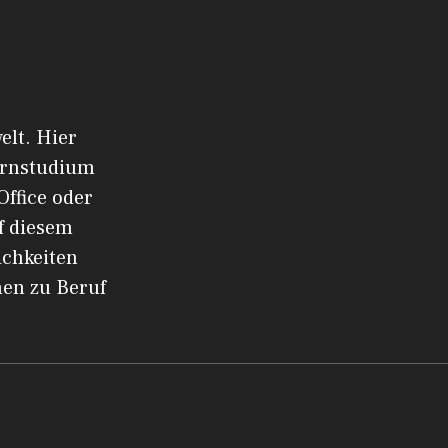
elt. Hier
ernstudium
Office oder
f diesem
ichkeiten
men zu Beruf